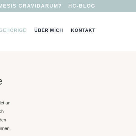
MESIS GRAVIDARUM?
HG-BLOG
GEHÖRIGE
ÜBER MICH
KONTAKT
e
det an
ch
den
önnen.