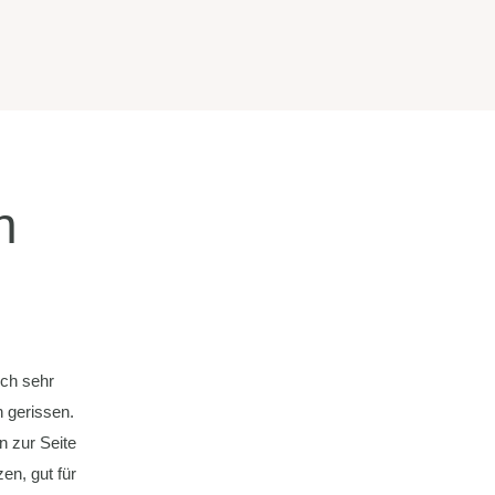
n
sch sehr
 gerissen.
n zur Seite
en, gut für