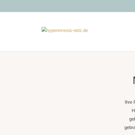
Ihre 
H
ge
gebra