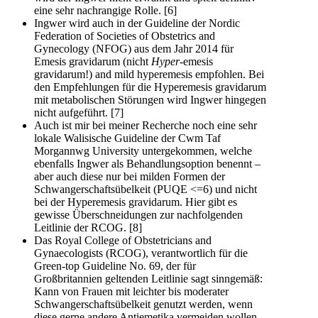
eine sehr nachrangige Rolle. [6]
Ingwer wird auch in der Guideline der Nordic
Federation of Societies of Obstetrics and
Gynecology (NFOG) aus dem Jahr 2014 für
Emesis gravidarum (nicht
Hyper
-emesis
gravidarum!) and mild hyperemesis empfohlen. Bei
den Empfehlungen für die Hyperemesis gravidarum
mit metabolischen Störungen wird Ingwer hingegen
nicht aufgeführt. [7]
Auch ist mir bei meiner Recherche noch eine sehr
lokale Walisische Guideline der Cwm Taf
Morgannwg University untergekommen, welche
ebenfalls Ingwer als Behandlungsoption benennt –
aber auch diese nur bei milden Formen der
Schwangerschaftsübelkeit (PUQE <=6) und nicht
bei der Hyperemesis gravidarum. Hier gibt es
gewisse Überschneidungen zur nachfolgenden
Leitlinie der RCOG. [8]
Das Royal College of Obstetricians and
Gynaecologists (RCOG), verantwortlich für die
Green-top Guideline No. 69, der für
Großbritannien geltenden Leitlinie sagt sinngemäß:
Kann von Frauen mit leichter bis moderater
Schwangerschaftsübelkeit genutzt werden, wenn
diese gerne andere Antiemetika vermeiden wollen,