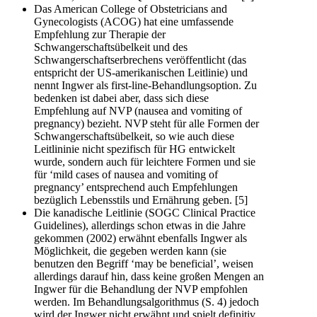
Das American College of Obstetricians and
Gynecologists (ACOG) hat eine umfassende
Empfehlung zur Therapie der
Schwangerschaftsübelkeit und des
Schwangerschaftserbrechens veröffentlicht (das
entspricht der US-amerikanischen Leitlinie) und
nennt Ingwer als first-line-Behandlungsoption. Zu
bedenken ist dabei aber, dass sich diese
Empfehlung auf NVP (nausea and vomiting of
pregnancy) bezieht. NVP steht für alle Formen der
Schwangerschaftsübelkeit, so wie auch diese
Leitlininie nicht spezifisch für HG entwickelt
wurde, sondern auch für leichtere Formen und sie
für ‘mild cases of nausea and vomiting of
pregnancy’ entsprechend auch Empfehlungen
bezüglich Lebensstils und Ernährung geben. [5]
Die kanadische Leitlinie (SOGC Clinical Practice
Guidelines), allerdings schon etwas in die Jahre
gekommen (2002) erwähnt ebenfalls Ingwer als
Möglichkeit, die gegeben werden kann (sie
benutzen den Begriff ‘may be beneficial’, weisen
allerdings darauf hin, dass keine großen Mengen an
Ingwer für die Behandlung der NVP empfohlen
werden. Im Behandlungsalgorithmus (S. 4) jedoch
wird der Ingwer nicht erwähnt und spielt definitiv