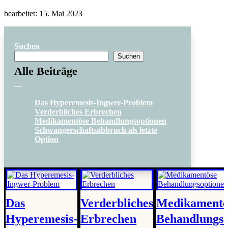
bearbeitet: 15. Mai 2023
Suchen
Suchen
Alle Beiträge
---
Das Hyperemesis-Ingwer-Problem
Verderbliches Erbrechen
Medikamentöse Behandlungsoptionen
Schwangerschaftsabbruch als letzte
Option
Das
Verderbliches
Medikamentö
Hyperemesis-
Erbrechen
Behandlungso