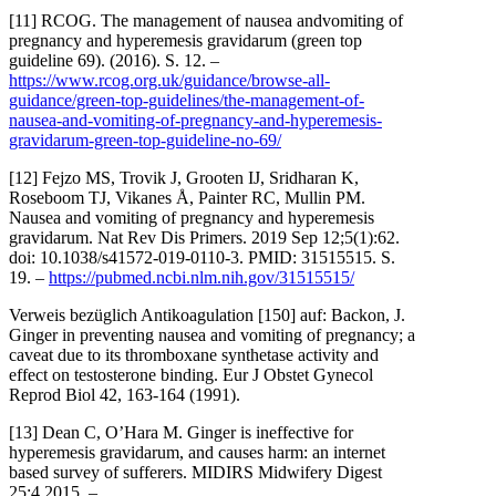
[11] RCOG. The management of nausea andvomiting of
pregnancy and hyperemesis gravidarum (green top
guideline 69). (2016). S. 12. –
https://www.rcog.org.uk/guidance/browse-all-
guidance/green-top-guidelines/the-management-of-
nausea-and-vomiting-of-pregnancy-and-hyperemesis-
gravidarum-green-top-guideline-no-69/
[12] Fejzo MS, Trovik J, Grooten IJ, Sridharan K,
Roseboom TJ, Vikanes Å, Painter RC, Mullin PM.
Nausea and vomiting of pregnancy and hyperemesis
gravidarum. Nat Rev Dis Primers. 2019 Sep 12;5(1):62.
doi: 10.1038/s41572-019-0110-3. PMID: 31515515. S.
19. –
https://pubmed.ncbi.nlm.nih.gov/31515515/
Verweis bezüglich Antikoagulation [150] auf: Backon, J.
Ginger in preventing nausea and vomiting of pregnancy; a
caveat due to its thromboxane synthetase activity and
effect on testosterone binding. Eur J Obstet Gynecol
Reprod Biol 42, 163-164 (1991).
[13] Dean C, O’Hara M. Ginger is ineffective for
hyperemesis gravidarum, and causes harm: an internet
based survey of sufferers. MIDIRS Midwifery Digest
25:4 2015. –