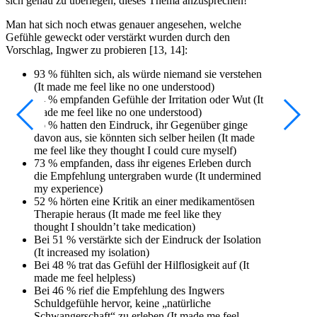
sich genau zu überlegen, dieses Thema anzusprechen!
Man hat sich noch etwas genauer angesehen, welche
Gefühle geweckt oder verstärkt wurden durch den
Vorschlag, Ingwer zu probieren [13, 14]:
93 % fühlten sich, als würde niemand sie verstehen
(It made me feel like no one understood)
84 % empfanden Gefühle der Irritation oder Wut (It
made me feel like no one understood)
76 % hatten den Eindruck, ihr Gegenüber ginge
davon aus, sie könnten sich selber heilen (It made
me feel like they thought I could cure myself)
73 % empfanden, dass ihr eigenes Erleben durch
die Empfehlung untergraben wurde (It undermined
my experience)
52 % hörten eine Kritik an einer medikamentösen
Therapie heraus (It made me feel like they
thought I shouldn’t take medication)
Bei 51 % verstärkte sich der Eindruck der Isolation
(It increased my isolation)
Bei 48 % trat das Gefühl der Hilflosigkeit auf (It
made me feel helpless)
Bei 46 % rief die Empfehlung des Ingwers
Schuldgefühle hervor, keine „natürliche
Schwangerschaft“ zu erleben (It made me feel