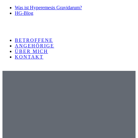
Was ist Hyperemesis Gravidarum?
HG-Blog
BETROFFENE
ANGEHÖRIGE
ÜBER MICH
KONTAKT