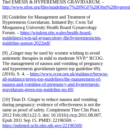
Titel EMESIS & HYPEREMESIS GRAVIDARUM. –
http://www.nfog.org/files/guidelines/7%20NGF%20Obst%20hyperem
[8] Guideline for Management and Treatment of
Hyperemesis Gravidarum. Initiated By: Cwm Taf
Morgannwg University Health Board Gynaecology
Forum. –
https://wisdom.nhs.wales/health-board-
guidelines/cwm-taf-gynaecology-file/hyperemesisctm-
guideline-august-2022pdf/
[9] „Ginger may be used by women wishing to avoid
antiemetic therapies in mild to moderate NVP.“ RCOG.
The management of nausea and vomiting of pregnancy
and hyperemesis gravidarum (green top guideline 69).
(2016). S. 4. –
https://www.rcog.org.uk/guidance/browse-
all-guidance/green-top-guidelines/the-management-of-
nausea-and-vomiting-of-pregnancy-and-hyperemesis-
gravidarum-green-top-guideline-no-69/
[10] Tiran D. Ginger to reduce nausea and vomiting
during pregnancy: evidence of effectiveness is not the
same as proof of safety. Complement Ther Clin Pract.
2012 Feb;18(1):22-5. doi: 10.1016/j.ctcp.2011.08.007.
Epub 2011 Sep 15. PMID: 22196569. –
https://pubmed.ncbi.nlm.nih.gov/22196569/