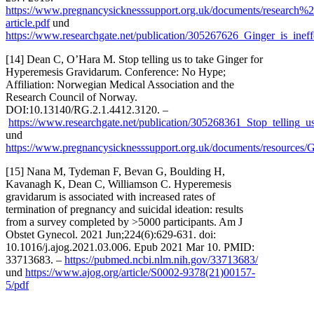
https://www.pregnancysicknesssupport.org.uk/documents/research%2
article.pdf
und
https://www.researchgate.net/publication/305267626_Ginger_is_ine
[14] Dean C, O’Hara M. Stop telling us to take Ginger for
Hyperemesis Gravidarum. Conference: No Hype;
Affiliation: Norwegian Medical Association and the
Research Council of Norway.
DOI:10.13140/RG.2.1.4412.3120. –
https://www.researchgate.net/publication/305268361_Stop_telling
und
https://www.pregnancysicknesssupport.org.uk/documents/resources/
[15] Nana M, Tydeman F, Bevan G, Boulding H,
Kavanagh K, Dean C, Williamson C. Hyperemesis
gravidarum is associated with increased rates of
termination of pregnancy and suicidal ideation: results
from a survey completed by >5000 participants. Am J
Obstet Gynecol. 2021 Jun;224(6):629-631. doi:
10.1016/j.ajog.2021.03.006. Epub 2021 Mar 10. PMID:
33713683. –
https://pubmed.ncbi.nlm.nih.gov/33713683/
und
https://www.ajog.org/article/S0002-9378(21)00157-
5/pdf