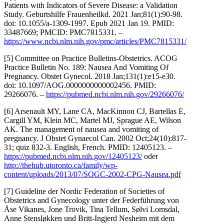
Patients with Indicators of Severe Disease: a Validation
Study. Geburtshilfe Frauenheilkd. 2021 Jan;81(1):90-98.
doi: 10.1055/a-1309-1997. Epub 2021 Jan 19. PMID:
33487669; PMCID: PMC7815331. –
https://www.ncbi.nlm.nih.gov/pmc/articles/PMC7815331/
[5] Committee on Practice Bulletins-Obstetrics. ACOG
Practice Bulletin No. 189: Nausea And Vomiting Of
Pregnancy. Obstet Gynecol. 2018 Jan;131(1):e15-e30.
doi: 10.1097/AOG.0000000000002456. PMID:
29266076. –
https://pubmed.ncbi.nlm.nih.gov/29266076/
[6] Arsenault MY, Lane CA, MacKinnon CJ, Bartellas E,
Cargill YM, Klein MC, Martel MJ, Sprague AE, Wilson
AK. The management of nausea and vomiting of
pregnancy. J Obstet Gynaecol Can. 2002 Oct;24(10):817-
31; quiz 832-3. English, French. PMID: 12405123. –
https://pubmed.ncbi.nlm.nih.gov/12405123/
oder
http://thehub.utoronto.ca/family/wp-
content/uploads/2013/07/SOGC-2002-CPG-Nausea.pdf
[7] Guideline der Nordic Federation of Societies of
Obstetrics and Gynecology unter der Federführung von
Åse Vikanes, Jone Trovik, Tina Tellum, Sølvi Lomsdal,
Anne Stensløkken und Britt-Ingjerd Nesheim mit dem