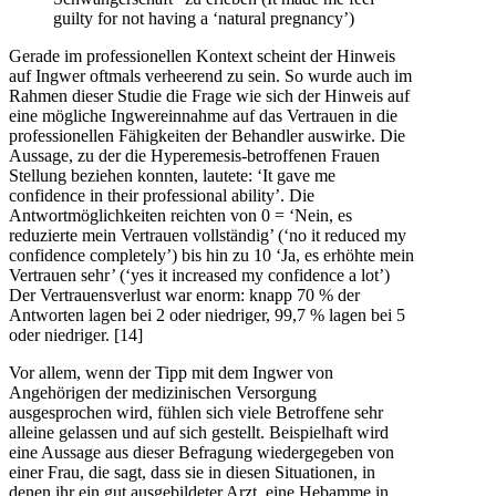
guilty for not having a ‘natural pregnancy’)
Gerade im professionellen Kontext scheint der Hinweis
auf Ingwer oftmals verheerend zu sein. So wurde auch im
Rahmen dieser Studie die Frage wie sich der Hinweis auf
eine mögliche Ingwereinnahme auf das Vertrauen in die
professionellen Fähigkeiten der Behandler auswirke. Die
Aussage, zu der die Hyperemesis-betroffenen Frauen
Stellung beziehen konnten, lautete: ‘It gave me
confidence in their professional ability’. Die
Antwortmöglichkeiten reichten von 0 = ‘Nein, es
reduzierte mein Vertrauen vollständig’ (‘no it reduced my
confidence completely’) bis hin zu 10 ‘Ja, es erhöhte mein
Vertrauen sehr’ (‘yes it increased my confidence a lot’)
Der Vertrauensverlust war enorm: knapp 70 % der
Antworten lagen bei 2 oder niedriger, 99,7 % lagen bei 5
oder niedriger. [14]
Vor allem, wenn der Tipp mit dem Ingwer von
Angehörigen der medizinischen Versorgung
ausgesprochen wird, fühlen sich viele Betroffene sehr
alleine gelassen und auf sich gestellt. Beispielhaft wird
eine Aussage aus dieser Befragung wiedergegeben von
einer Frau, die sagt, dass sie in diesen Situationen, in
denen ihr ein gut ausgebildeter Arzt, eine Hebamme in