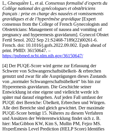
L, Ghesquière L, et al.
Consensus formalisé d’experts du
Collège national des gynécologues et obstétriciens
français : prise en charge des nausées et vomissements
gravidiques et de l’hyperémèse gravidique
[Expert
consensus from the College of French Gynecologists and
Obstetricians: Management of nausea and vomiting of
pregnancy and hyperemesis gravidarum]. Gynecol Obstet
Fertil Senol. 2022 Sep 21:S2468-7189(22)00261-6.
French. doi: 10.1016/j.gofs.2022.09.002. Epub ahead of
print. PMID: 36150647. –
https://pubmed.ncbi.nlm.nih.gov/36150647/
[4] Der PUQE-Score wird gerne zur Erfassung der
Schwere von Schwangerschaftsübelkeit- & erbrechen
genutzt und zwar für alle Ausprägungen dieses Zustands
von „normaler Schwangerschaftsübelkeit“ bis hin zur
Hyperemesis gravidarum. Die Geschichte seiner
Entwicklung ist eine eigene und vielleicht werde ich
später mal darauf eingehen. Auf jeden Fall umfasst der
PUQE drei Bereiche: Übelkeit, Erbrechen und Würgen.
Alle drei Bereiche sind gleich gewichtet. Der maximale
PUQE-Score beträgt 15. Näheres zu diesem Verfahren
und Ansätzen der Weiterentwicklung findet sich z. B.
hier: MacGibbon KW, Kim S, Mullin PM, Fejzo MS.
HyperEmesis Level Prediction (HELP Score) Identifies