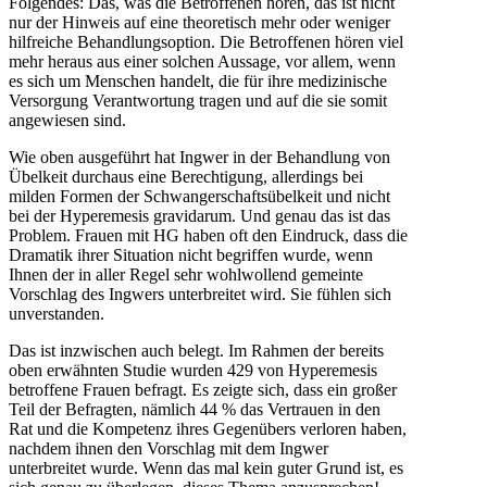
Folgendes: Das, was die Betroffenen hören, das ist nicht
nur der Hinweis auf eine theoretisch mehr oder weniger
hilfreiche Behandlungsoption. Die Betroffenen hören viel
mehr heraus aus einer solchen Aussage, vor allem, wenn
es sich um Menschen handelt, die für ihre medizinische
Versorgung Verantwortung tragen und auf die sie somit
angewiesen sind.
Wie oben ausgeführt hat Ingwer in der Behandlung von
Übelkeit durchaus eine Berechtigung, allerdings bei
milden Formen der Schwangerschaftsübelkeit und nicht
bei der Hyperemesis gravidarum. Und genau das ist das
Problem. Frauen mit HG haben oft den Eindruck, dass die
Dramatik ihrer Situation nicht begriffen wurde, wenn
Ihnen der in aller Regel sehr wohlwollend gemeinte
Vorschlag des Ingwers unterbreitet wird. Sie fühlen sich
unverstanden.
Das ist inzwischen auch belegt. Im Rahmen der bereits
oben erwähnten Studie wurden 429 von Hyperemesis
betroffene Frauen befragt. Es zeigte sich, dass ein großer
Teil der Befragten, nämlich 44 % das Vertrauen in den
Rat und die Kompetenz ihres Gegenübers verloren haben,
nachdem ihnen den Vorschlag mit dem Ingwer
unterbreitet wurde. Wenn das mal kein guter Grund ist, es