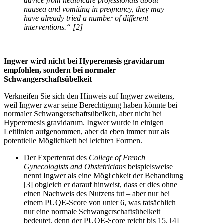
advice from healthcare professionals about
nausea and vomiting in pregnancy, they may
have already tried a number of different
interventions.“ [2]
Ingwer wird nicht bei Hyperemesis gravidarum
empfohlen, sondern bei normaler
Schwangerschaftsübelkeit
Verkneifen Sie sich den Hinweis auf Ingwer zweitens,
weil Ingwer zwar seine Berechtigung haben könnte bei
normaler Schwangerschaftsübelkeit, aber nicht bei
Hyperemesis gravidarum. Ingwer wurde in einigen
Leitlinien aufgenommen, aber da eben immer nur als
potentielle Möglichkeit bei leichten Formen.
Der Expertenrat des
College of French
Gynecologists and Obstetricians
beispielsweise
nennt Ingwer als eine Möglichkeit der Behandlung
[3] obgleich er darauf hinweist, dass er dies ohne
einen Nachweis des Nutzens tut – aber nur bei
einem PUQE-Score von unter 6, was tatsächlich
nur eine normale Schwangerschaftsübelkeit
bedeutet, denn der PUQE-Score reicht bis 15. [4]