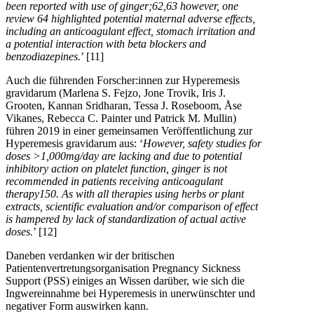
been reported with use of ginger;62,63 however, one
review 64 highlighted potential maternal adverse effects,
including an anticoagulant effect, stomach irritation and
a potential interaction with beta blockers and
benzodiazepines.
’ [11]
Auch die führenden Forscher:innen zur Hyperemesis
gravidarum (Marlena S. Fejzo, Jone Trovik, Iris J.
Grooten, Kannan Sridharan, Tessa J. Roseboom, Åse
Vikanes, Rebecca C. Painter und Patrick M. Mullin)
führen 2019 in einer gemeinsamen Veröffentlichung zur
Hyperemesis gravidarum aus: ‘
However, safety studies for
doses >1,000mg/day are lacking and due to potential
inhibitory action on platelet function, ginger is not
recommended in patients receiving anticoagulant
therapy150. As with all therapies using herbs or plant
extracts, scientific evaluation and/or comparison of effect
is hampered by lack of standardization of actual active
doses.
’ [12]
Daneben verdanken wir der britischen
Patientenvertretungsorganisation Pregnancy Sickness
Support (PSS) einiges an Wissen darüber, wie sich die
Ingwereinnahme bei Hyperemesis in unerwünschter und
negativer Form auswirken kann.